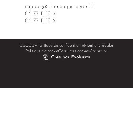
contact@champagne-perard.fr
06 77 11 13 61
06 77 11 13 61
CGU
CGV
Politique de confidentialité
Mentions légales
Politique de cookie
Gérer mes cookies
Connexion
Créé par Evolusite