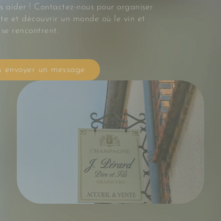
s aider ! Contactez-nous pour organiser
site et découvrir un monde où le vin et
 se rencontrent.
 envoyer un message