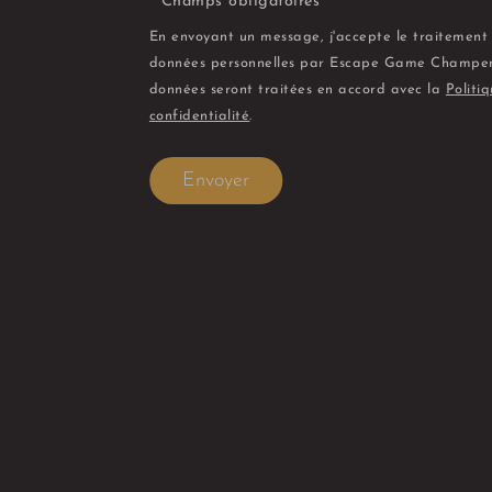
* Champs obligatoires
En envoyant un message, j'accepte le traitement
données personnelles par Escape Game Champen
données seront traitées en accord avec la
Politi
confidentialité
.
Envoyer
ard.fr