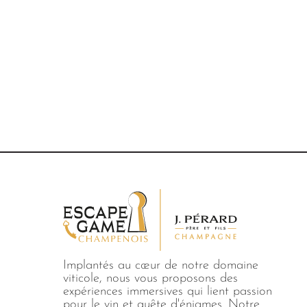
2 - 6
60
Ambo
Plongez dans l'univer
Champagne avec not
"La Dégustation" à A
villages Grand Cru les
de la région champen
aventure sensorielle 
dégustation se renco
expérience inoubliabl
Découvrir
Implantés au cœur de notre domaine
viticole, nous vous proposons des
expériences immersives qui lient passion
pour le vin et quête d'énigmes. Notre