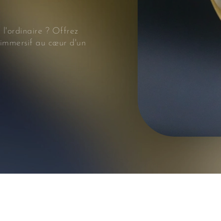
l'ordinaire ? Offrez
immersif au cœur d'un