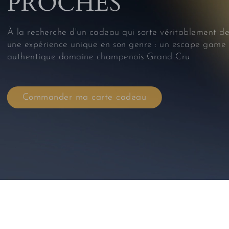
PROCHES
À la recherche d'un cadeau qui sorte véritablement de 
une expérience unique en son genre : un escape game 
authentique domaine champenois Grand Cru.
Commander ma carte cadeau