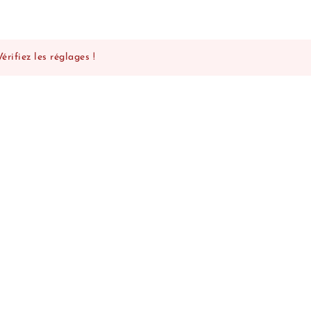
rifiez les réglages !
un mail de confirmation est envoyé (n’hésitez pas à vérif