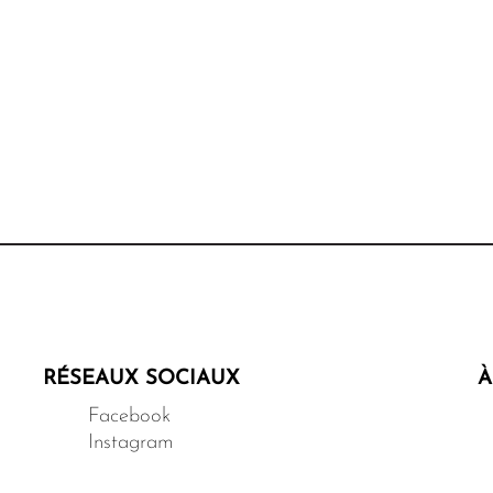
nnay (51)
s fascinant du
re escape game
mbonnay, l'un des
 plus prestigieux
oise. Une
unique où défis et
ntrent pour une
e.
RÉSEAUX SOCIAUX
À
Facebook
Instagram